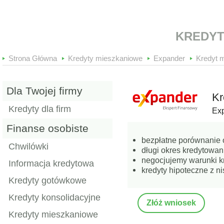
Online
KREDYT
Strona Główna
Kredyty mieszkaniowe
Expander
Kredyt 
Dla Twojej firmy
Kr
Kredyty dla firm
Ex
Finanse osobiste
bezpłatne porównanie 
Chwilówki
długi okres kredytowani
negocjujemy warunki k
Informacja kredytowa
kredyty hipoteczne z ni
Kredyty gotówkowe
Kredyty konsolidacyjne
Złóż wniosek
Kredyty mieszkaniowe