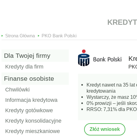
Online
KREDYT
Strona Główna
PKO Bank Polski
Dla Twojej firmy
Kr
Kredyty dla firm
PKO
Finanse osobiste
Kredyt nawet na 35 lat
Chwilówki
kredytowania
Wystarczy, że masz 1
Informacja kredytowa
0% prowizji – jeśli sko
RRSO: 7,31% dla PKO
Kredyty gotówkowe
Kredyty konsolidacyjne
Złóż wniosek
Kredyty mieszkaniowe